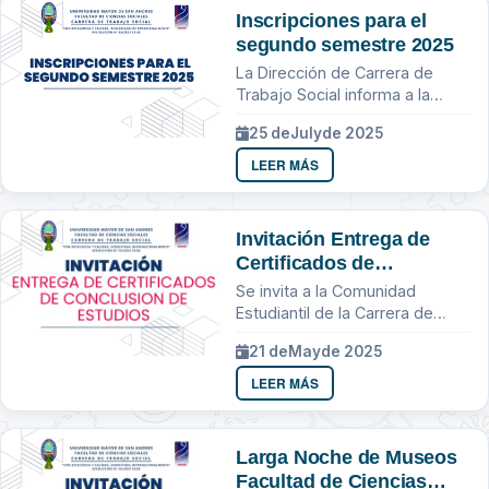
Inscripciones para el
segundo semestre 2025
La Dirección de Carrera de
Trabajo Social informa a la
comunidad estudiantil que las
25 de
July
de 2025
inscripciones para el segundo
semestre 2025 se realizaran...
LEER MÁS
Invitación Entrega de
Certificados de
Conclusion de Estudios
Se invita a la Comunidad
Estudiantil de la Carrera de
Trabajo Social
21 de
May
de 2025
LEER MÁS
Larga Noche de Museos
Facultad de Ciencias