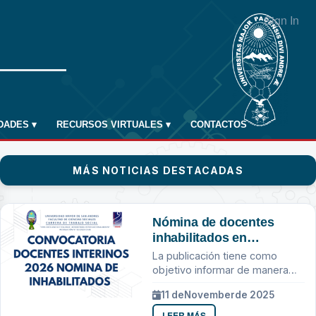
Sign In
IDADES
▾
RECURSOS VIRTUALES
▾
CONTACTOS
MÁS NOTICIAS DESTACADAS
Nómina de docentes
inhabilitados en
consideración a los
La publicación tiene como
requisitos establecidos
objetivo informar de manera
en la convocatoria e
transparente sobre los
11 de
November
de 2025
instructivo HCF N.º
resultados de la convocatoria
de docentes interinos para la
0928/2024.
LEER MÁS