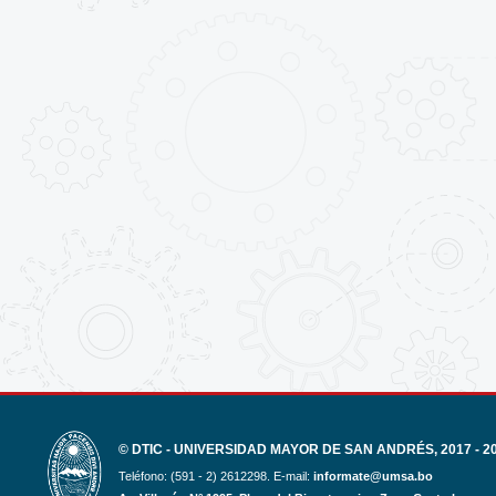
© DTIC - UNIVERSIDAD MAYOR DE SAN ANDRÉS, 2017 - 2
Teléfono: (591 - 2) 2612298. E-mail:
informate@umsa.bo