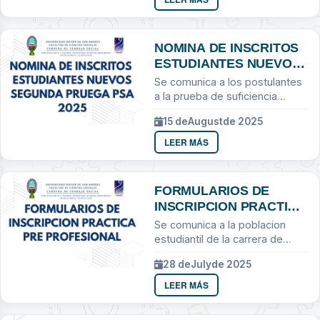
gestión...
NOMINA DE INSCRITOS
ESTUDIANTES NUEVOS
SEGUNDA PRUEGA PSA
Se comunica a los postulantes
2025
a la prueba de suficiencia
academica
15 de
August
de 2025
LEER MÁS
FORMULARIOS DE
INSCRIPCION PRACTICA
PRE PROFESIONAL
Se comunica a la poblacion
estudiantil de la carrera de
Trabajo Social
28 de
July
de 2025
LEER MÁS