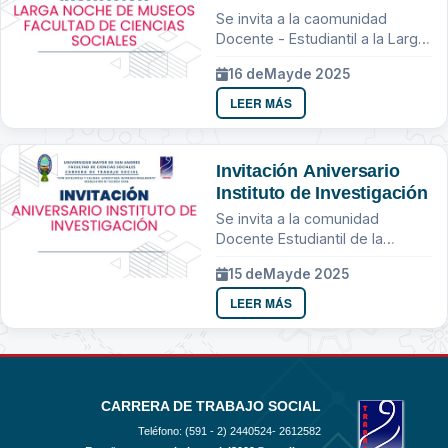
Sociales
Se invita a la caomunidad
Docente - Estudiantil a la Larga
Noche de Museos
16 de
May
de 2025
LEER MÁS
Invitación Aniversario
Instituto de Investigación
Se invita a la comunidad
Docente Estudiantil de la
Carrera de Trabajo Social
15 de
May
de 2025
LEER MÁS
CARRERA DE TRABAJO SOCIAL
Teléfono: (591 - 2)
2440524- 2612582