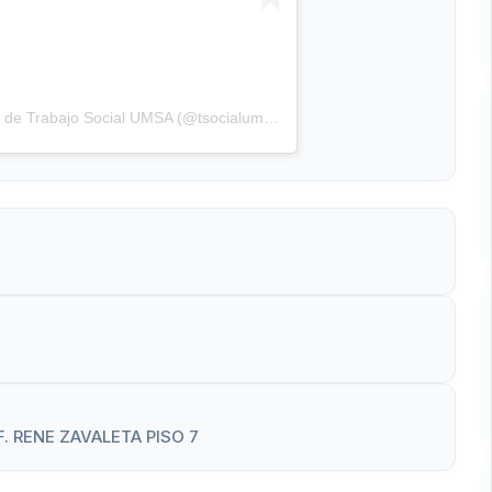
Una publicación compartida por Carrera de Trabajo Social UMSA (@tsocialumsa)
. RENE ZAVALETA PISO 7