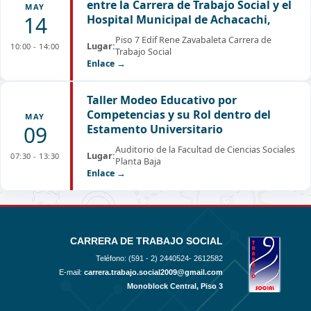
entre la Carrera de Trabajo Social y el
MAY
14
Hospital Municipal de Achacachi,
Piso 7 Edif Rene Zavabaleta Carrera de
Lugar:
10:00 - 14:00
Trabajo Social
Enlace →
Taller Modeo Educativo por
Competencias y su Rol dentro del
MAY
09
Estamento Universitario
Auditorio de la Facultad de Ciencias Sociales
Lugar:
07:30 - 13:30
Planta Baja
Enlace →
CARRERA DE TRABAJO SOCIAL
Teléfono: (591 - 2)
2440524- 2612582
E-mail:
carrera.trabajo.social2009@gmail.com
Monoblock Central, Piso 3