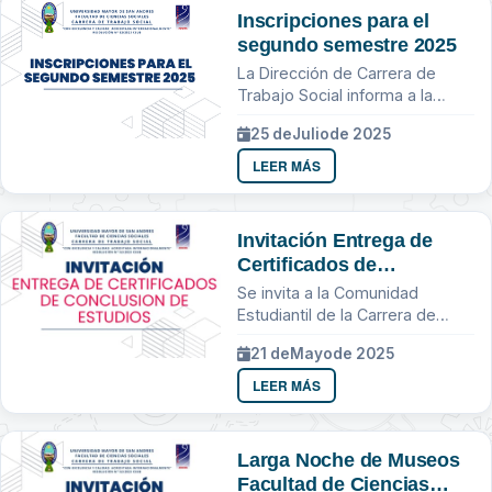
Inscripciones para el
segundo semestre 2025
La Dirección de Carrera de
Trabajo Social informa a la
comunidad estudiantil que las
25 de
Julio
de 2025
inscripciones para el segundo
semestre 2025 se realizaran...
LEER MÁS
Invitación Entrega de
Certificados de
Conclusion de Estudios
Se invita a la Comunidad
Estudiantil de la Carrera de
Trabajo Social
21 de
Mayo
de 2025
LEER MÁS
Larga Noche de Museos
Facultad de Ciencias