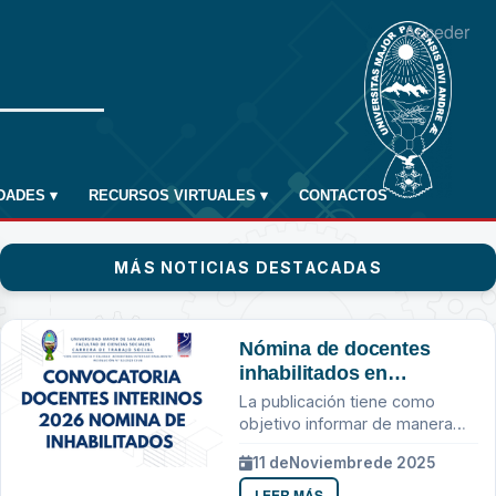
Acceder
IDADES
▾
RECURSOS VIRTUALES
▾
CONTACTOS
MÁS NOTICIAS DESTACADAS
Nómina de docentes
inhabilitados en
consideración a los
La publicación tiene como
requisitos establecidos
objetivo informar de manera
en la convocatoria e
transparente sobre los
11 de
Noviembre
de 2025
instructivo HCF N.º
resultados de la convocatoria
de docentes interinos para la
0928/2024.
LEER MÁS