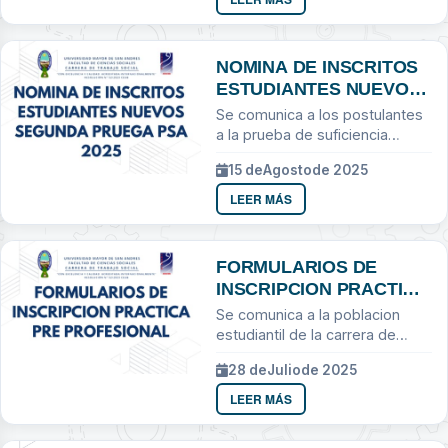
gestión...
NOMINA DE INSCRITOS
ESTUDIANTES NUEVOS
SEGUNDA PRUEGA PSA
Se comunica a los postulantes
2025
a la prueba de suficiencia
academica
15 de
Agosto
de 2025
LEER MÁS
FORMULARIOS DE
INSCRIPCION PRACTICA
PRE PROFESIONAL
Se comunica a la poblacion
estudiantil de la carrera de
Trabajo Social
28 de
Julio
de 2025
LEER MÁS