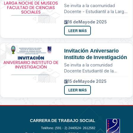
Sociales
Se invita a la caomunidad
Docente - Estudiantil a la Larga
Noche de Museos
16 de
Mayo
de 2025
LEER MÁS
Invitación Aniversario
Instituto de Investigación
Se invita a la comunidad
Docente Estudiantil de la
Carrera de Trabajo Social
15 de
Mayo
de 2025
LEER MÁS
CARRERA DE TRABAJO SOCIAL
Teléfono: (591 - 2)
2440524- 2612582