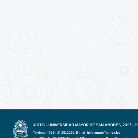
© DTIC - UNIVERSIDAD MAYOR DE SAN ANDRÉS, 2017 - 2
Teléfono: (591 - 2) 2612298. E-mail:
informate@umsa.bo