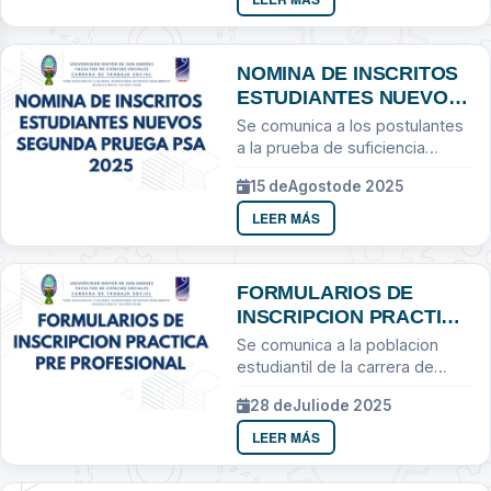
gestión...
NOMINA DE INSCRITOS
ESTUDIANTES NUEVOS
SEGUNDA PRUEGA PSA
Se comunica a los postulantes
2025
a la prueba de suficiencia
academica
15 de
Agosto
de 2025
LEER MÁS
FORMULARIOS DE
INSCRIPCION PRACTICA
PRE PROFESIONAL
Se comunica a la poblacion
estudiantil de la carrera de
Trabajo Social
28 de
Julio
de 2025
LEER MÁS