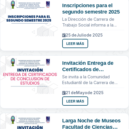
Inscripciones para el
segundo semestre 2025
La Dirección de Carrera de
Trabajo Social informa a la
comunidad estudiantil que las
25 de
Julio
de 2025
inscripciones para el segundo
semestre 2025 se realizaran...
LEER MÁS
Invitación Entrega de
Certificados de
Conclusion de Estudios
Se invita a la Comunidad
Estudiantil de la Carrera de
Trabajo Social
21 de
Mayo
de 2025
LEER MÁS
Larga Noche de Museos
Facultad de Ciencias