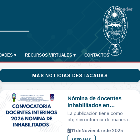
Acceder
IDADES
▾
RECURSOS VIRTUALES
▾
CONTACTOS
MÁS NOTICIAS DESTACADAS
Nómina de docentes
inhabilitados en
consideración a los
La publicación tiene como
requisitos establecidos
objetivo informar de manera
en la convocatoria e
transparente sobre los
11 de
Noviembre
de 2025
instructivo HCF N.º
resultados de la convocatoria
de docentes interinos para la
0928/2024.
LEER MÁS