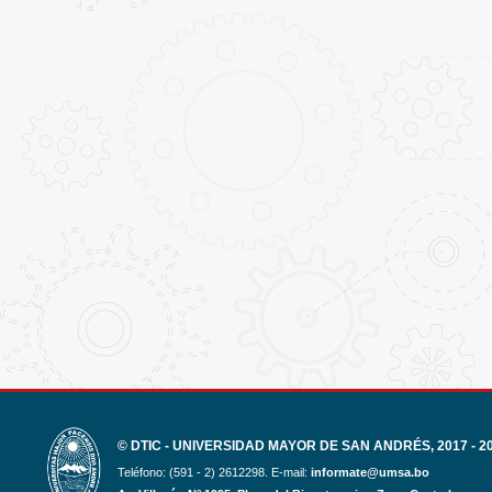
© DTIC - UNIVERSIDAD MAYOR DE SAN ANDRÉS, 2017 - 2
Teléfono: (591 - 2) 2612298. E-mail:
informate@umsa.bo