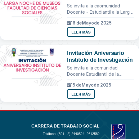
Sociales
Se invita a la caomunidad
Docente - Estudiantil a la Larga
Noche de Museos
16 de
Mayo
de 2025
LEER MÁS
Invitación Aniversario
Instituto de Investigación
Se invita a la comunidad
Docente Estudiantil de la
Carrera de Trabajo Social
15 de
Mayo
de 2025
LEER MÁS
CARRERA DE TRABAJO SOCIAL
Teléfono: (591 - 2)
2440524- 2612582