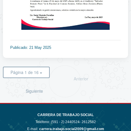
Publicado: 21 May 2025
Página 1 de 16
Anterior
Siguiente
CARRERA DE TRABAJO SOCIAL
Teléfono: (591 - 2)
2440524- 2612582
E-mail:
carrera.trabajo.social2009@gmail.com