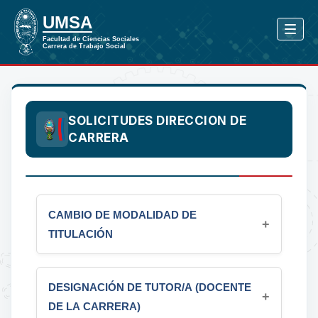
SOLICITUDES DIRECCION DE
CARRERA
CAMBIO DE MODALIDAD DE
TITULACIÓN
Para solicitar el cambio de modalidad de titulación,
DESIGNACIÓN DE TUTOR/A (DOCENTE
presente los siguientes documentos:
DE LA CARRERA)
Nota dirigida a la Directora de la Carrera