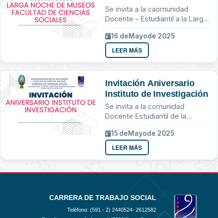
Sociales
Se invita a la caomunidad
Docente - Estudiantil a la Larga
Noche de Museos
16 de
Mayo
de 2025
LEER MÁS
Invitación Aniversario
Instituto de Investigación
Se invita a la comunidad
Docente Estudiantil de la
Carrera de Trabajo Social
15 de
Mayo
de 2025
LEER MÁS
CARRERA DE TRABAJO SOCIAL
Teléfono: (591 - 2)
2440524- 2612582