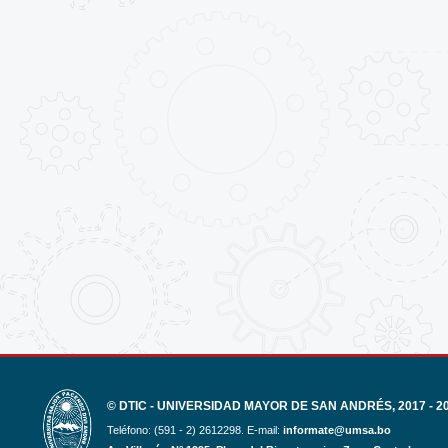
© DTIC - UNIVERSIDAD MAYOR DE SAN ANDRÉS, 2017 - 2
Teléfono: (591 - 2) 2612298. E-mail:
informate@umsa.bo