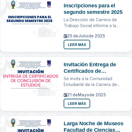
Inscripciones para el
segundo semestre 2025
La Dirección de Carrera de
Trabajo Social informa a la
comunidad estudiantil que las
25 de
Julio
de 2025
inscripciones para el segundo
semestre 2025 se realizaran...
LEER MÁS
Invitación Entrega de
Certificados de
Conclusion de Estudios
Se invita a la Comunidad
Estudiantil de la Carrera de
Trabajo Social
21 de
Mayo
de 2025
LEER MÁS
Larga Noche de Museos
Facultad de Ciencias