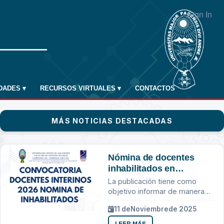
Sign In
IDADES
▾
RECURSOS VIRTUALES
▾
CONTACTOS
MÁS NOTICIAS DESTACADAS
Nómina de docentes
inhabilitados en
consideración a los
La publicación tiene como
requisitos establecidos
objetivo informar de manera
en la convocatoria e
transparente sobre los
11 de
Noviembre
de 2025
instructivo HCF N.º
resultados de la convocatoria
de docentes interinos para la
0928/2024.
LEER MÁS