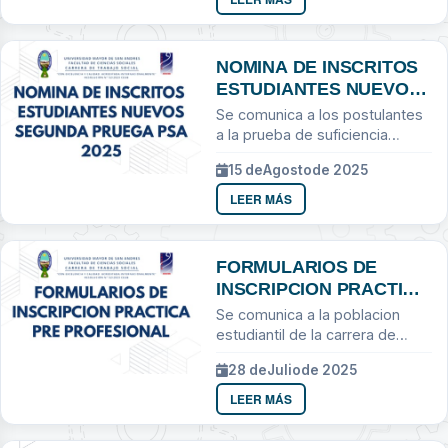
gestión...
NOMINA DE INSCRITOS
ESTUDIANTES NUEVOS
SEGUNDA PRUEGA PSA
Se comunica a los postulantes
2025
a la prueba de suficiencia
academica
15 de
Agosto
de 2025
LEER MÁS
FORMULARIOS DE
INSCRIPCION PRACTICA
PRE PROFESIONAL
Se comunica a la poblacion
estudiantil de la carrera de
Trabajo Social
28 de
Julio
de 2025
LEER MÁS